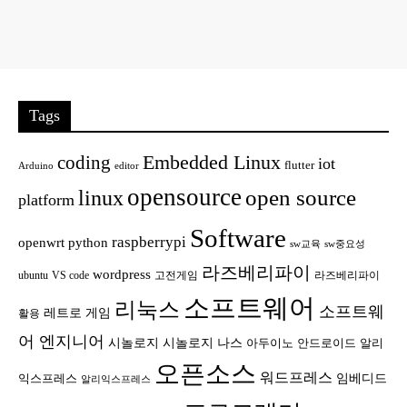
Tags
Embedded Linux
coding
iot
flutter
Arduino
editor
opensource
open source
linux
platform
Software
raspberrypi
openwrt
python
sw교육
sw중요성
라즈베리파이
wordpress
ubuntu
VS code
고전게임
라즈베리파이
소프트웨어
리눅스
소프트웨
레트로 게임
활용
어 엔지니어
시놀로지
시놀로지 나스
안드로이드
아두이노
알리
오픈소스
워드프레스
임베디드
익스프레스
알리익스프레스