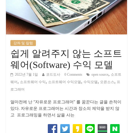
강좌 및 칼럼
쉽게 알려주지 않는 소프트
웨어(Software) 수익 모델
,
2022년 7월 1일
코드도사
0 Comments
open source
소프트
,
,
,
,
,
웨어
소프트웨어 수익
소프트웨어 수익모델
수익모델
오픈소스
프
로그래머
얼마전에 난 “자유로운 프로그래머” 를 꿈꾼다는 글을 쓴적이
있다. 자유로운 프로그래머는 시간과 장소의 제약을 받지 않
고 프로그래밍을 하면서 삶을 사는