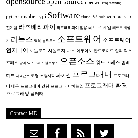
opensource
open source
openwrt
Programming
Software
raspberrypi
python
wordpress
ubuntu
VS code
고
라즈베리파이
레트로 게임
전게임
라즈베리파이 활용
레트로 게임
소프트웨어
리눅스
소프트웨어
기
맥북
블루투스
엔지니어
시놀로지
시놀로지 나스
안드로이드
아두이노
알리 익스
오픈소스
워드프레스
임베
프레스
알리 익스프레스 블루투스
프로그래머
파이썬
디드
코딩
프로그래
코딩시작
재택근무
프로그래머 환경
머 대우
프로그래머 연봉
프로그래머 하는일
프로그래밍
플러터
Contact ME