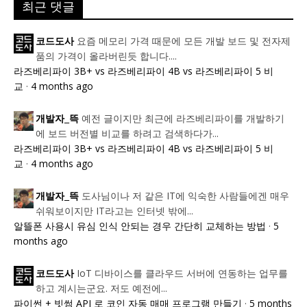
최근 댓글
요즘 메모리 가격 때문에 모든 개발 보드 및 전자제
코드도사
품의 가격이 올라버린듯 합니다....
라즈베리파이 3B+ vs 라즈베리파이 4B vs 라즈베리파이 5 비
교
·
4 months ago
예전 글이지만 최근에 라즈베리파이를 개발하기
개발자_뜩
에 보드 버전별 비교를 하려고 검색하다가...
라즈베리파이 3B+ vs 라즈베리파이 4B vs 라즈베리파이 5 비
교
·
4 months ago
도사님이나 저 같은 IT에 익숙한 사람들에겐 매우
개발자_뜩
쉬워보이지만 IT라고는 인터넷 밖에...
알뜰폰 사용시 유심 인식 안되는 경우 간단히 교체하는 방법
·
5
months ago
IoT 디바이스를 클라우드 서버에 연동하는 업무를
코드도사
하고 계시는군요. 저도 예전에...
파이썬 + 빗썸 API 로 코인 자동 매매 프로그램 만들기
·
5 months