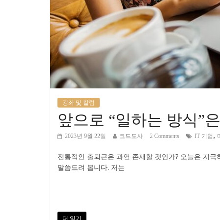
강좌 및 칼럼
앞으로 “일하는 방식”은
,
2023년 9월 22일
코드도사
2 Comments
IT 기업
전통적인 출퇴근은 과연 존재할 것인가? 오늘은 지극히
말씀드려 봅니다. 저는
더 읽기