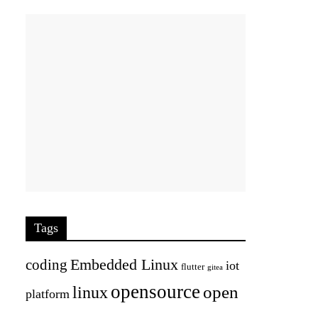
Tags
Embedded Linux
coding
iot
flutter
gitea
opensource
open
linux
platform