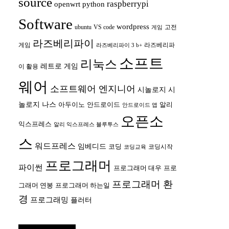
source
raspberrypi
openwrt
python
Software
wordpress
ubuntu
VS code
고전
게임
라즈베리파이
게임
라즈베리파
라즈베리파이 3 b+
소프트
리눅스
레트로 게임
이 활용
웨어
소프트웨어 엔지니어
시놀로지
시
놀로지 나스
안드로이드
아두이노
알리
안드로이드 앱
오픈소
익스프레스
알리 익스프레스 블루투스
스
워드프레스
임베디드
코딩
코딩시작
코딩교육
프로그래머
파이썬
프로그래머 대우
프로
프로그래머 환
그래머 연봉
프로그래머 하는일
경
프로그래밍
플러터