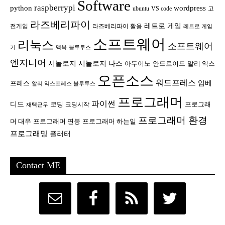
Software
raspberrypi
python
wordpress
ubuntu
VS code
고
라즈베리파이
레트로 게임
전게임
라즈베리파이 활용
레트로 게임
소프트웨어
리눅스
소프트웨어
기
맥북
블루투스
엔지니어
시놀로지
시놀로지 나스
안드로이드
아두이노
알리 익스
오픈소스
워드프레스
임베
프레스
알리 익스프레스 블루투스
프로그래머
파이썬
디드
코딩
프로그래
코딩시작
재택근무
프로그래머 환경
머 대우
프로그래머 연봉
프로그래머 하는일
프로그래밍
플러터
Contact ME