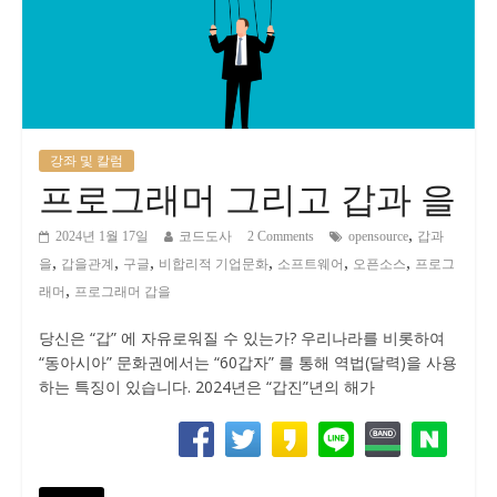
강좌 및 칼럼
프로그래머 그리고 갑과 을
,
2024년 1월 17일
코드도사
2 Comments
opensource
갑과
,
,
,
,
,
,
을
갑을관계
구글
비합리적 기업문화
소프트웨어
오픈소스
프로그
,
래머
프로그래머 갑을
당신은 “갑” 에 자유로워질 수 있는가? 우리나라를 비롯하여
“동아시아” 문화권에서는 “60갑자” 를 통해 역법(달력)을 사용
하는 특징이 있습니다. 2024년은 “갑진”년의 해가