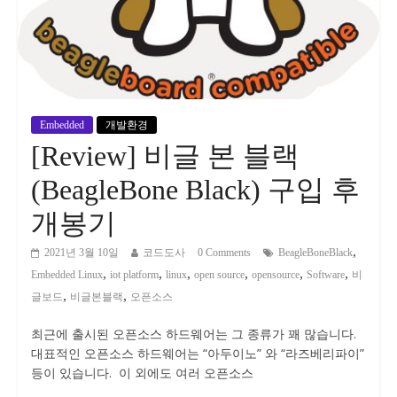
Embedded
개발환경
[Review] 비글 본 블랙
(BeagleBone Black) 구입 후
개봉기
,
2021년 3월 10일
코드도사
0 Comments
BeagleBoneBlack
,
,
,
,
,
,
Embedded Linux
iot platform
linux
open source
opensource
Software
비
,
,
글보드
비글본블랙
오픈소스
최근에 출시된 오픈소스 하드웨어는 그 종류가 꽤 많습니다.
대표적인 오픈소스 하드웨어는 “아두이노” 와 “라즈베리파이”
등이 있습니다. 이 외에도 여러 오픈소스