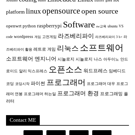
flutter
Arduino
editor
gitea
opensource
open source
linux
platform
Software
raspberrypi
openwrt
python
ubuntu
VS
sw교육
라즈베리파이
wordpress
code
고전게임
라
게임
라즈베리파이 3 b+
소프트웨어
리눅스
레트로 게임
즈베리파이 활용
소프트웨어 엔지니어
시놀로지
시놀로지 나스
안드
아두이노
오픈소스
워드프레스
임베디드
로이드
알리 익스프레스
프로그래머
파이썬
코딩
프로그래머 대우
프로그
코딩시작
프로그래머 환경
프로그래밍
플
래머 연봉
프로그래머 하는일
러터
Contact ME