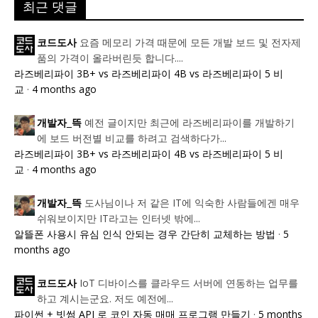
최근 댓글
요즘 메모리 가격 때문에 모든 개발 보드 및 전자제
코드도사
품의 가격이 올라버린듯 합니다....
라즈베리파이 3B+ vs 라즈베리파이 4B vs 라즈베리파이 5 비
교
·
4 months ago
예전 글이지만 최근에 라즈베리파이를 개발하기
개발자_뜩
에 보드 버전별 비교를 하려고 검색하다가...
라즈베리파이 3B+ vs 라즈베리파이 4B vs 라즈베리파이 5 비
교
·
4 months ago
도사님이나 저 같은 IT에 익숙한 사람들에겐 매우
개발자_뜩
쉬워보이지만 IT라고는 인터넷 밖에...
알뜰폰 사용시 유심 인식 안되는 경우 간단히 교체하는 방법
·
5
months ago
IoT 디바이스를 클라우드 서버에 연동하는 업무를
코드도사
하고 계시는군요. 저도 예전에...
파이썬 + 빗썸 API 로 코인 자동 매매 프로그램 만들기
·
5 months