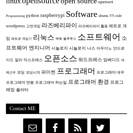
opensource
open source
linux
openwrt
Software
raspberrypi
python
ubuntu
VS code
Programming
라즈베리파이
wordpress
레트로 게
고전게임
라즈베리파이 활용
소프트웨어
리눅스
소
임
레트로 게임기
맥북
블루투스
프트웨어 엔지니어
시놀로지
시놀로지 나스
안드로
아두이노
오픈소스
워드프레스
임베디드
이드
알리 익스프레스
재
프로그래머
파이썬
코딩
프로그래머 대우
코딩시작
택근무
프로그래머 환경
프로그
프로그래머 연봉
프로그래머 하는일
래밍
플러터
Contact ME