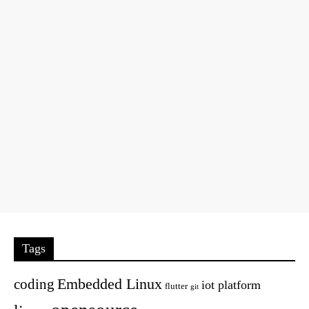
Tags
Embedded Linux
coding
iot platform
flutter
git