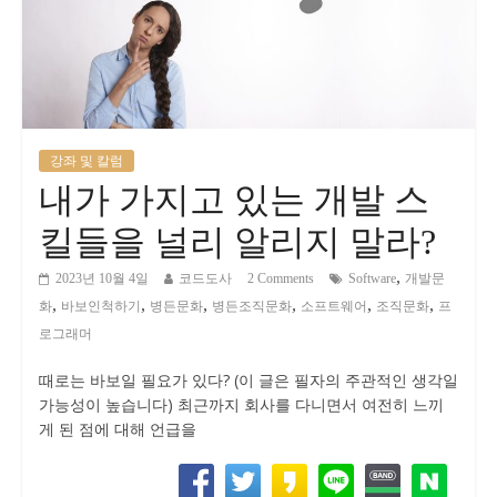
강좌 및 칼럼
내가 가지고 있는 개발 스
킬들을 널리 알리지 말라?
,
2023년 10월 4일
코드도사
2 Comments
Software
개발문
,
,
,
,
,
,
화
바보인척하기
병든문화
병든조직문화
소프트웨어
조직문화
프
로그래머
때로는 바보일 필요가 있다? (이 글은 필자의 주관적인 생각일
가능성이 높습니다) 최근까지 회사를 다니면서 여전히 느끼
게 된 점에 대해 언급을