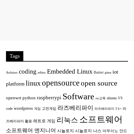
Tags
Embedded Linux
coding
iot
flutter
Arduino
editor
gitea
opensource
open source
linux
platform
Software
raspberrypi
openwrt
python
ubuntu
VS
sw교육
라즈베리파이
wordpress
code
고전게임
라
게임
라즈베리파이 3 b+
소프트웨어
리눅스
레트로 게임
즈베리파이 활용
소프트웨어 엔지니어
시놀로지
시놀로지 나스
안드
아두이노