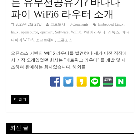
는 유무선공유기? 바나나
파이 WiFi6 라우터 소개
,
2025년 2월 21일
코드도사
0 Comments
Embedded Linux
,
,
,
,
,
,
,
linux
opensource
openwrt
Software
WiFi 6
WiFi6 라우터
리눅스
바나
,
,
나파이 WiFi 6
소프트웨어
오픈소스
오픈소스 기반의 WiFi6 라우터를 발견하다 제가 이전 직장에
서 가장 오래있었던 회사는 “네트워크 라우터” 를 개발 및 제
조하여 판매하는 회사였습니다. 해외를
더 읽기
최신 글