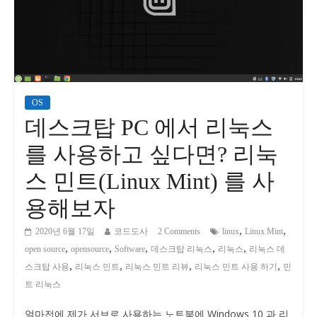
OS
데스크탑 PC 에서 리눅스
를 사용하고 싶다면? 리눅
스 민트(Linux Mint) 를 사
용해보자
,
,
2020년 6월 17일
코드도사
2 Comments
linux
Linux Mint
,
,
,
,
,
open source
opensource
Software
데스크탑 리눅스
리눅스
리눅스 데
,
,
,
,
스크탑 사용
리눅스 민트
리눅스 민트 리뷰
리눅스 민트 사용 하기
민
트 리눅스
얼마전에 제가 서브로 사용하는 노트북에 Windows 10 과 리