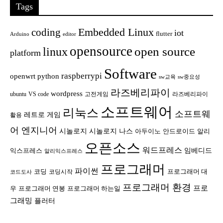
Tags
Embedded Linux
coding
iot
flutter
Arduino
editor
opensource
open source
linux
platform
Software
raspberrypi
openwrt
python
sw교육
sw중요성
라즈베리파이
wordpress
ubuntu
VS code
고전게임
라즈베리파이
소프트웨어
리눅스
소프트웨
레트로 게임
활용
어 엔지니어
시놀로지
시놀로지 나스
안드로이드
아두이노
알리
오픈소스
워드프레스
임베디드
익스프레스
알리익스프레스
프로그래머
파이썬
코딩
프로그래머 대
코딩시작
코드도사
프로그래머 환경
프로
우
프로그래머 연봉
프로그래머 하는일
그래밍
플러터