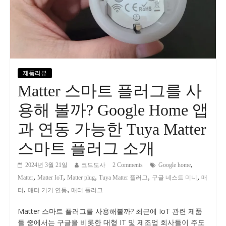
제품리뷰
Matter 스마트 플러그를 사
용해 볼까? Google Home 앱
과 연동 가능한 Tuya Matter
스마트 플러그 소개
,
2024년 3월 21일
코드도사
2 Comments
Google home
,
,
,
,
,
Matter
Matter IoT
Matter plug
Tuya Matter 플러그
구글 네스트 미니
매
,
,
터
매터 기기 연동
매터 플러그
Matter 스마트 플러그를 사용해볼까? 최근에 IoT 관련 제품
들 중에서는 구글을 비롯한 대형 IT 및 제조업 회사들이 주도