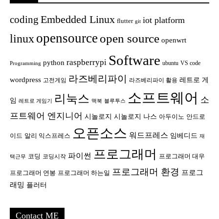
Embedded Linux
coding
iot platform
flutter
git
opensource
open source
linux
openwrt
Software
raspberrypi
python
ubuntu
VS code
Programming
라즈베리파이
wordpress
레트로 게
고전게임
라즈베리파이 활용
소프트웨어
리눅스
소
임
레트로 게임기
맥북
블루투스
프트웨어 엔지니어
시놀로지
시놀로지 나스
안드로
아두이노
오픈소스
워드프레스
임베디드
이드
알리 익스프레스
재
프로그래머
파이썬
코딩
프로그래머 대우
코딩시작
택근무
프로그래머 환경
프로그
프로그래머 연봉
프로그래머 하는일
래밍
플러터
Contact ME