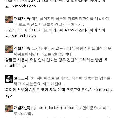
라즈베리파이 3B+ vs 라즈베리파이 4B vs 라즈베리파이 5 비
교
·
5 months ago
예전 글이지만 최근에 라즈베리파이를 개발하기
개발자_뜩
에 보드 버전별 비교를 하려고 검색하다가...
라즈베리파이 3B+ vs 라즈베리파이 4B vs 라즈베리파이 5 비
교
·
5 months ago
도사님이나 저 같은 IT에 익숙한 사람들에겐 매우
개발자_뜩
쉬워보이지만 IT라고는 인터넷 밖에...
알뜰폰 사용시 유심 인식 안되는 경우 간단히 교체하는 방법
·
5
months ago
IoT 디바이스를 클라우드 서버에 연동하는 업무를
코드도사
하고 계시는군요. 저도 예전에...
파이썬 + 빗썸 API 로 코인 자동 매매 프로그램 만들기
·
5 months
ago
python + docker + bithumb 조합이군요. 사이드
개발자_뜩
로 cloud와...