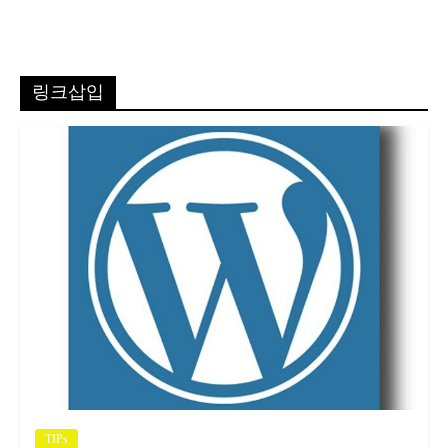
링크삽입
TIPs