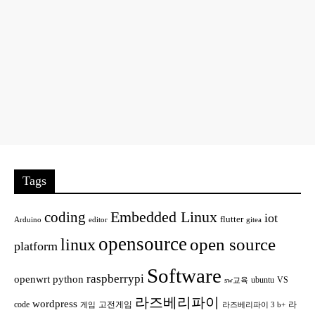
Tags
Embedded Linux
coding
iot
flutter
Arduino
editor
gitea
opensource
open source
linux
platform
Software
raspberrypi
openwrt
python
ubuntu
VS
sw교육
라즈베리파이
wordpress
code
고전게임
라
게임
라즈베리파이 3 b+