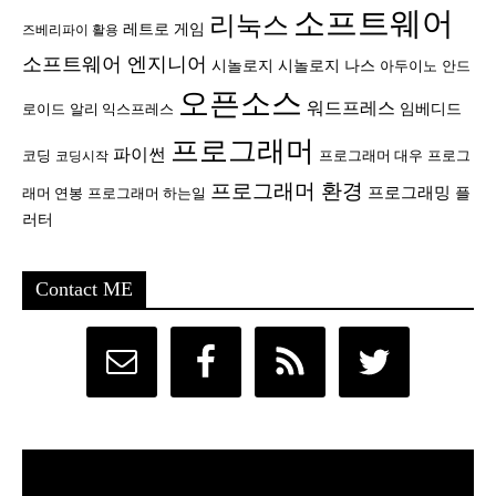
소프트웨어
리눅스
레트로 게임
즈베리파이 활용
소프트웨어 엔지니어
시놀로지
시놀로지 나스
안드
아두이노
오픈소스
워드프레스
임베디드
로이드
알리 익스프레스
프로그래머
파이썬
코딩
프로그래머 대우
프로그
코딩시작
프로그래머 환경
프로그래밍
플
래머 연봉
프로그래머 하는일
러터
Contact ME