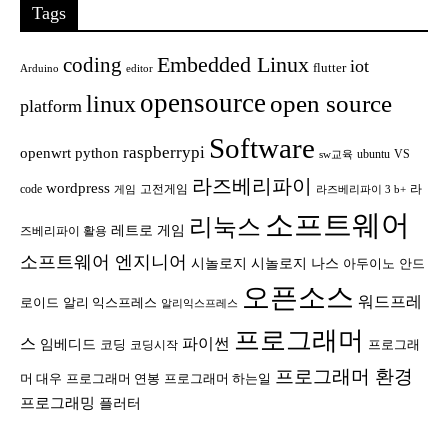
Tags
Embedded Linux
coding
iot
flutter
Arduino
editor
opensource
open source
linux
platform
Software
raspberrypi
openwrt
python
ubuntu
VS
sw교육
라즈베리파이
wordpress
code
고전게임
라
게임
라즈베리파이 3 b+
소프트웨어
리눅스
레트로 게임
즈베리파이 활용
소프트웨어 엔지니어
시놀로지
시놀로지 나스
안드
아두이노
오픈소스
워드프레
로이드
알리 익스프레스
알리익스프레스
프로그래머
스
파이썬
임베디드
코딩
프로그래
코딩시작
프로그래머 환경
머 대우
프로그래머 연봉
프로그래머 하는일
프로그래밍
플러터