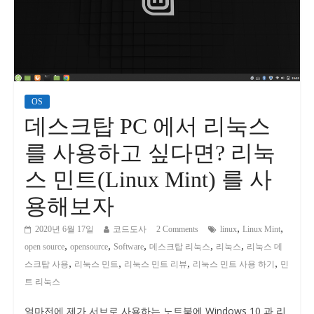
OS
데스크탑 PC 에서 리눅스
를 사용하고 싶다면? 리눅
스 민트(Linux Mint) 를 사
용해보자
,
,
2020년 6월 17일
코드도사
2 Comments
linux
Linux Mint
,
,
,
,
,
open source
opensource
Software
데스크탑 리눅스
리눅스
리눅스 데
,
,
,
,
스크탑 사용
리눅스 민트
리눅스 민트 리뷰
리눅스 민트 사용 하기
민
트 리눅스
얼마전에 제가 서브로 사용하는 노트북에 Windows 10 과 리