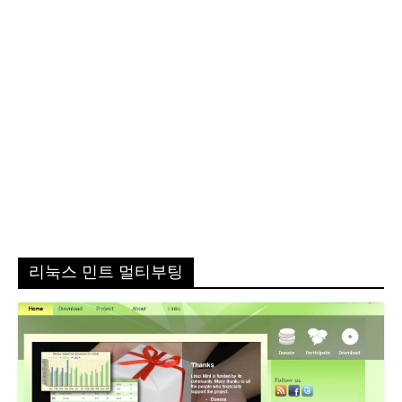
리눅스 민트 멀티부팅