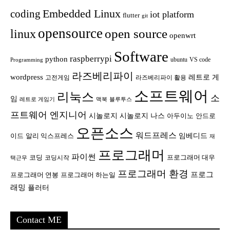
Embedded Linux
coding
iot platform
flutter
git
opensource
open source
linux
openwrt
Software
raspberrypi
python
ubuntu
VS code
Programming
라즈베리파이
wordpress
레트로 게
고전게임
라즈베리파이 활용
소프트웨어
리눅스
소
임
레트로 게임기
맥북
블루투스
프트웨어 엔지니어
시놀로지
시놀로지 나스
안드로
아두이노
오픈소스
워드프레스
임베디드
이드
알리 익스프레스
재
프로그래머
파이썬
코딩
프로그래머 대우
코딩시작
택근무
프로그래머 환경
프로그
프로그래머 연봉
프로그래머 하는일
래밍
플러터
Contact ME