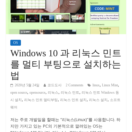
OS
Windows 10 과 리눅스 민트
를 멀티 부팅으로 설치하는
법
,
,
2020년 5월 24일
코드도사
2 Comments
linux
Linux Mint
,
,
,
,
open source
opensource
리눅스
리눅스 민트
리눅스 민트 Windows 동
,
,
,
,
시 설치
리눅스 민트 멀티부팅
리눅스 민트 설치
리눅스 설치
소프트
웨어
저는 주로 개발일을 할때는 “리눅스(Linux)”를 사용합니다. 하
지만 가지고 있는 PC의 기본적으로 깔려있는 OS는