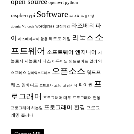
open source
openwrt
python
Software
raspberrypi
sw교육
sw중요성
라즈베리파
wordpress
ubuntu
VS code
고전게임
소
리눅스
이
레트로 게임
라즈베리파이 활용
프트웨어
소프트웨어 엔지니어
시
놀로지
시놀로지 나스
안드로이드
아두이노
알리 익
오픈소스
워드프
스프레스
알리익스프레스
프
레스
파이썬
임베디드
코딩
코딩시작
코드도사
로그래머
프로그래머 대우
프로그래머 연봉
프로그래머 환경
프로그
프로그래머 하는일
래밍
플러터