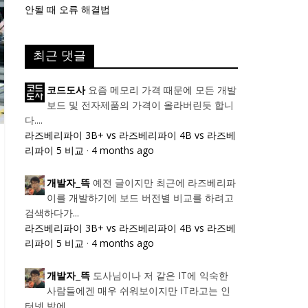
안될 때 오류 해결법
최근 댓글
요즘 메모리 가격 때문에 모든 개발
코드도사
보드 및 전자제품의 가격이 올라버린듯 합니
다....
라즈베리파이 3B+ vs 라즈베리파이 4B vs 라즈베
리파이 5 비교
·
4 months ago
예전 글이지만 최근에 라즈베리파
개발자_뜩
이를 개발하기에 보드 버전별 비교를 하려고
검색하다가...
라즈베리파이 3B+ vs 라즈베리파이 4B vs 라즈베
리파이 5 비교
·
4 months ago
도사님이나 저 같은 IT에 익숙한
개발자_뜩
사람들에겐 매우 쉬워보이지만 IT라고는 인
터넷 밖에...