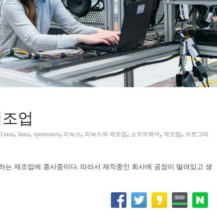
제조업
,
,
,
,
,
,
,
 Linux
linux
opensource
리눅스
리눅스와 제조업
소프트웨어
제조업
프로그래
하는 제조업에 종사중이다. 따라서 재직중인 회사에 공장이 딸려있고 생