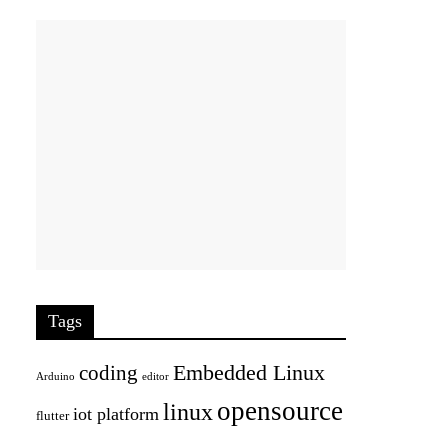
Tags
Embedded Linux
coding
Arduino
editor
opensource
linux
iot platform
flutter