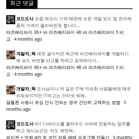
최근 댓글
요즘 메모리 가격 때문에 모든 개발 보드 및 전자제
코드도사
품의 가격이 올라버린듯 합니다....
라즈베리파이 3B+ vs 라즈베리파이 4B vs 라즈베리파이 5 비
교
·
4 months ago
예전 글이지만 최근에 라즈베리파이를 개발하기
개발자_뜩
에 보드 버전별 비교를 하려고 검색하다가...
라즈베리파이 3B+ vs 라즈베리파이 4B vs 라즈베리파이 5 비
교
·
4 months ago
도사님이나 저 같은 IT에 익숙한 사람들에겐 매우
개발자_뜩
쉬워보이지만 IT라고는 인터넷 밖에...
알뜰폰 사용시 유심 인식 안되는 경우 간단히 교체하는 방법
·
5
months ago
IoT 디바이스를 클라우드 서버에 연동하는 업무를
코드도사
하고 계시는군요. 저도 예전에...
파이썬 + 빗썸 API 로 코인 자동 매매 프로그램 만들기
·
5 months