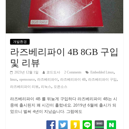
개발환경
라즈베리파이 4B 8GB 구입
및 리뷰
,
2023년 12월 1일
코드도사
2 Comments
Embedded Linux
,
,
,
,
,
linux
opensource
라즈베리파이
라즈베리파이 4B
라즈베리파이 구입
,
,
라즈베리파이 리뷰
리눅스
오픈소스
라즈베리파이 4B 를 뒤늦게 구입하다 라즈베리파이 4B는 시
중에 출시된지 꽤 시간이 흘렀네요. 2019년 6월에 출시가 되
었으니 벌써 4년이 지났습니다. 그럼에도