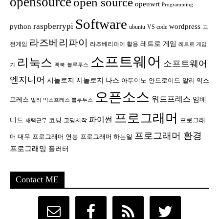
opensource
open source
openwrt
Programming
Software
raspberrypi
python
wordpress
ubuntu
VS code
고
라즈베리파이
레트로 게임
전게임
라즈베리파이 활용
레트로 게임
소프트웨어
리눅스
소프트웨어
기
맥북
블루투스
엔지니어
시놀로지
시놀로지 나스
안드로이드
아두이노
알리 익스
오픈소스
워드프레스
임베
프레스
알리 익스프레스 블루투스
프로그래머
파이썬
디드
코딩
프로그래
코딩시작
재택근무
프로그래머 환경
머 대우
프로그래머 연봉
프로그래머 하는일
프로그래밍
플러터
Contact ME