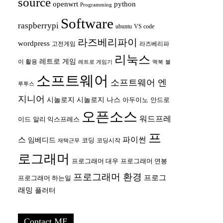
source
openwrt
python
Programming
Software
raspberrypi
ubuntu
VS code
라즈베리파이
wordpress
고전게임
라즈베리파
리눅스
레트로 게임
이 활용
레트로 게임기
맥북
블
소프트웨어
소프트웨어 엔
루투스
지니어
시놀로지
시놀로지 나스
안드로
아두이노
오픈소스
워드프레
이드
알리 익스프레스
프
스
파이썬
임베디드
코딩
코딩시작
재택근무
로그래머
프로그래머 대우
프로그래머 연봉
프로그래머 환경
프로그
프로그래머 하는일
래밍
플러터
Contact ME