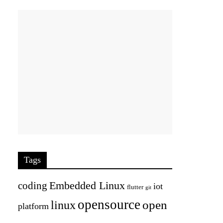
Tags
Embedded Linux
coding
iot
flutter
git
opensource
open
linux
platform