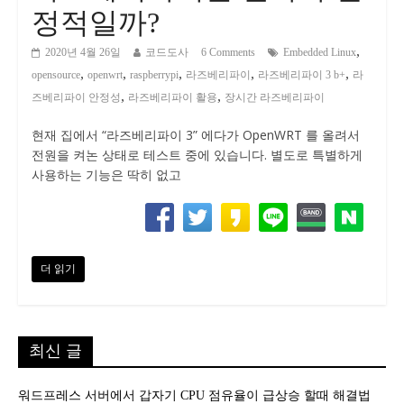
정적일까?
,
2020년 4월 26일
코드도사
6 Comments
Embedded Linux
,
,
,
,
,
opensource
openwrt
raspberrypi
라즈베리파이
라즈베리파이 3 b+
라
,
,
즈베리파이 안정성
라즈베리파이 활용
장시간 라즈베리파이
현재 집에서 “라즈베리파이 3” 에다가 OpenWRT 를 올려서
전원을 켜논 상태로 테스트 중에 있습니다. 별도로 특별하게
사용하는 기능은 딱히 없고
더 읽기
최신 글
워드프레스 서버에서 갑자기 CPU 점유율이 급상승 할때 해결법