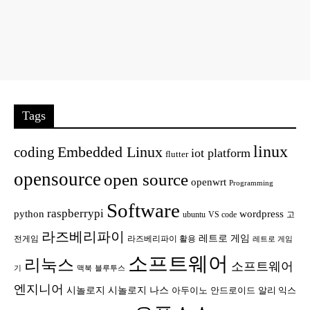
Tags
linux
Embedded Linux
coding
iot platform
flutter
opensource
open source
openwrt
Programming
Software
raspberrypi
python
wordpress
ubuntu
VS code
고
라즈베리파이
레트로 게임
전게임
라즈베리파이 활용
레트로 게임
소프트웨어
리눅스
소프트웨어
기
맥북
블루투스
엔지니어
시놀로지
시놀로지 나스
안드로이드
아두이노
알리 익스