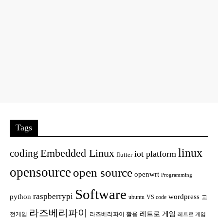
Tags
linux
Embedded Linux
coding
iot platform
flutter
opensource
open source
openwrt
Programming
Software
raspberrypi
python
wordpress
ubuntu
VS code
고
라즈베리파이
레트로 게임
전게임
라즈베리파이 활용
레트로 게임