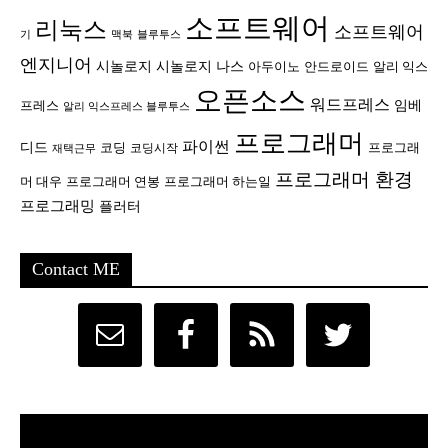
소프트웨어
리눅스
소프트웨어
기
맥북
블루투스
엔지니어
시놀로지
시놀로지 나스
안드로이드
아두이노
알리 익스
오픈소스
워드프레스
임베
프레스
알리 익스프레스 블루투스
프로그래머
파이썬
디드
코딩
프로그래
코딩시작
재택근무
프로그래머 환경
머 대우
프로그래머 연봉
프로그래머 하는일
프로그래밍
플러터
Contact ME