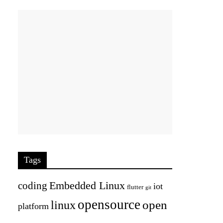
Tags
Embedded Linux
coding
iot
flutter
git
opensource
open
linux
platform