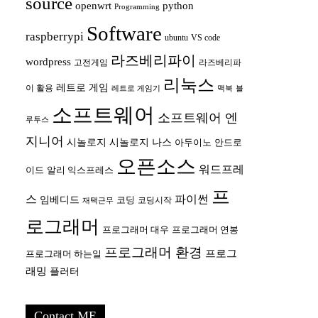
source
openwrt
python
Programming
Software
raspberrypi
ubuntu
VS code
라즈베리파이
wordpress
고전게임
라즈베리파
리눅스
레트로 게임
이 활용
레트로 게임기
맥북
블
소프트웨어
소프트웨어 엔
루투스
지니어
시놀로지
시놀로지 나스
안드로
아두이노
오픈소스
워드프레
이드
알리 익스프레스
프
스
파이썬
임베디드
코딩
코딩시작
재택근무
로그래머
프로그래머 대우
프로그래머 연봉
프로그래머 환경
프로그
프로그래머 하는일
래밍
플러터
Contact ME