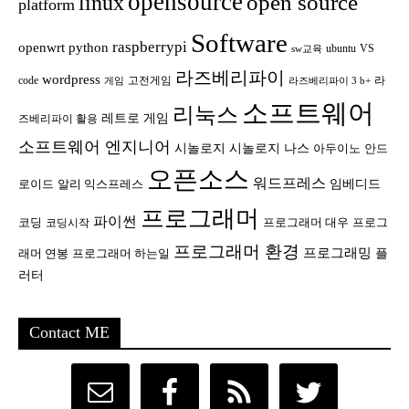
opensource
open source
linux
platform
Software
raspberrypi
openwrt
python
ubuntu
VS
sw교육
라즈베리파이
wordpress
code
고전게임
라
게임
라즈베리파이 3 b+
소프트웨어
리눅스
레트로 게임
즈베리파이 활용
소프트웨어 엔지니어
시놀로지
시놀로지 나스
안드
아두이노
오픈소스
워드프레스
임베디드
로이드
알리 익스프레스
프로그래머
파이썬
코딩
프로그래머 대우
프로그
코딩시작
프로그래머 환경
프로그래밍
플
래머 연봉
프로그래머 하는일
러터
Contact ME