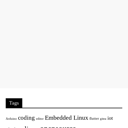
Tags
Embedded Linux
coding
iot
flutter
Arduino
editor
gitea