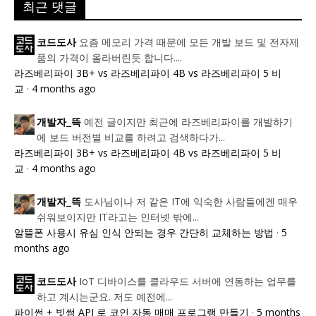
최근 댓글
요즘 메모리 가격 때문에 모든 개발 보드 및 전자제
코드도사
품의 가격이 올라버린듯 합니다....
라즈베리파이 3B+ vs 라즈베리파이 4B vs 라즈베리파이 5 비
교
·
4 months ago
예전 글이지만 최근에 라즈베리파이를 개발하기
개발자_뜩
에 보드 버전별 비교를 하려고 검색하다가...
라즈베리파이 3B+ vs 라즈베리파이 4B vs 라즈베리파이 5 비
교
·
4 months ago
도사님이나 저 같은 IT에 익숙한 사람들에겐 매우
개발자_뜩
쉬워보이지만 IT라고는 인터넷 밖에...
알뜰폰 사용시 유심 인식 안되는 경우 간단히 교체하는 방법
·
5
months ago
IoT 디바이스를 클라우드 서버에 연동하는 업무를
코드도사
하고 계시는군요. 저도 예전에...
파이썬 + 빗썸 API 로 코인 자동 매매 프로그램 만들기
·
5 months