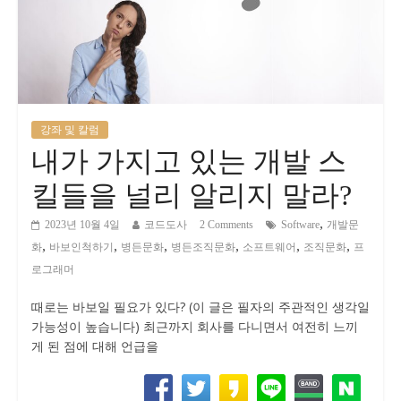
강좌 및 칼럼
내가 가지고 있는 개발 스
킬들을 널리 알리지 말라?
,
2023년 10월 4일
코드도사
2 Comments
Software
개발문
,
,
,
,
,
,
화
바보인척하기
병든문화
병든조직문화
소프트웨어
조직문화
프
로그래머
때로는 바보일 필요가 있다? (이 글은 필자의 주관적인 생각일
가능성이 높습니다) 최근까지 회사를 다니면서 여전히 느끼
게 된 점에 대해 언급을