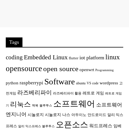
Tags
linux
Embedded Linux
coding
iot platform
flutter
opensource
open source
openwrt
Programming
Software
raspberrypi
python
wordpress
ubuntu
VS code
고
라즈베리파이
레트로 게임
전게임
라즈베리파이 활용
레트로 게임
소프트웨어
리눅스
소프트웨어
기
맥북
블루투스
엔지니어
시놀로지
시놀로지 나스
안드로이드
아두이노
알리 익스
오픈소스
워드프레스
임베
프레스
알리 익스프레스 블루투스