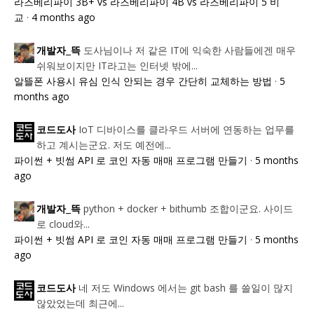
라즈베리파이 3B+ vs 라즈베리파이 4B vs 라즈베리파이 5 비
교
·
4 months ago
도사님이나 저 같은 IT에 익숙한 사람들에겐 매우
개발자_뜩
쉬워보이지만 IT라고는 인터넷 밖에...
알뜰폰 사용시 유심 인식 안되는 경우 간단히 교체하는 방법
·
5
months ago
IoT 디바이스를 클라우드 서버에 연동하는 업무를
코드도사
하고 계시는군요. 저도 예전에...
파이썬 + 빗썸 API 로 코인 자동 매매 프로그램 만들기
·
5 months
ago
python + docker + bithumb 조합이군요. 사이드
개발자_뜩
로 cloud와...
파이썬 + 빗썸 API 로 코인 자동 매매 프로그램 만들기
·
5 months
ago
네 저도 Windows 에서는 git bash 를 쓸일이 많지
코드도사
않았었는데 최근에...