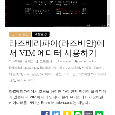
강좌 및 칼럼
개발환경
라즈베리파이(라즈비안)에
서 VIM 에디터 사용하기
,
,
2019년 7월 6일
코드도사
0 Comments
coding
editor
,
,
,
,
,
,
Embedded Linux
linux
Raspbian
vi 단축키
vi 사용법
vi 설정
Vim 에디
,
,
,
,
터 단축키
vimrc 설정
Vim에디터 설정
라즈비안
라즈비안 Vim 에디터
,
사용
에디터 선택
라즈베리파이에서 코딩을 하려면 가장 먼저 익혀야 될 에디터
가 있습니다. VIM 에디터 입니다. 본래 유닉스에서 제공하던
vi 에디터를 1991년 Bram Moolenaar라는 개발자가