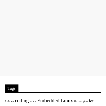
Tags
Embedded Linux
coding
iot
flutter
Arduino
editor
gitea