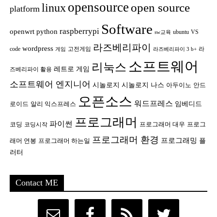
opensource
open source
linux
platform
Software
raspberrypi
openwrt
python
ubuntu
VS
sw교육
라즈베리파이
wordpress
code
고전게임
라
게임
라즈베리파이 3 b+
소프트웨어
리눅스
레트로 게임
즈베리파이 활용
소프트웨어 엔지니어
시놀로지
시놀로지 나스
안드
아두이노
오픈소스
워드프레스
임베디드
로이드
알리 익스프레스
프로그래머
파이썬
코딩
프로그래머 대우
프로그
코딩시작
프로그래머 환경
프로그래밍
플
래머 연봉
프로그래머 하는일
러터
Contact ME