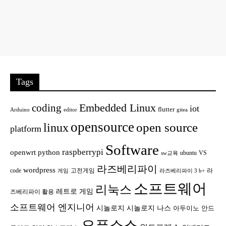
Tags
Embedded Linux
coding
iot
flutter
Arduino
editor
gitea
opensource
open source
linux
platform
Software
raspberrypi
openwrt
python
ubuntu
VS
sw교육
라즈베리파이
wordpress
code
고전게임
라
게임
라즈베리파이 3 b+
소프트웨어
리눅스
레트로 게임
즈베리파이 활용
소프트웨어 엔지니어
시놀로지
시놀로지 나스
안드
아두이노
오픈소스