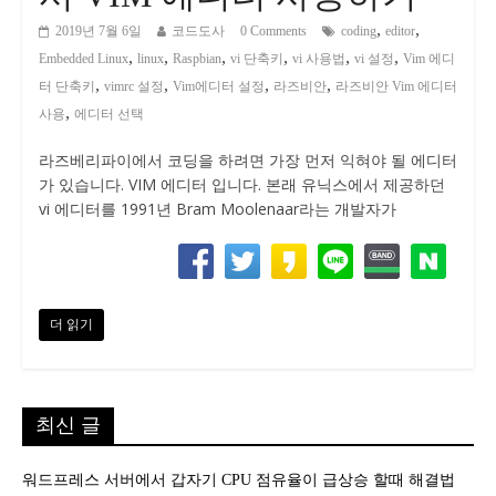
,
,
2019년 7월 6일
코드도사
0 Comments
coding
editor
,
,
,
,
,
,
Embedded Linux
linux
Raspbian
vi 단축키
vi 사용법
vi 설정
Vim 에디
,
,
,
,
터 단축키
vimrc 설정
Vim에디터 설정
라즈비안
라즈비안 Vim 에디터
,
사용
에디터 선택
라즈베리파이에서 코딩을 하려면 가장 먼저 익혀야 될 에디터
가 있습니다. VIM 에디터 입니다. 본래 유닉스에서 제공하던
vi 에디터를 1991년 Bram Moolenaar라는 개발자가
더 읽기
최신 글
워드프레스 서버에서 갑자기 CPU 점유율이 급상승 할때 해결법