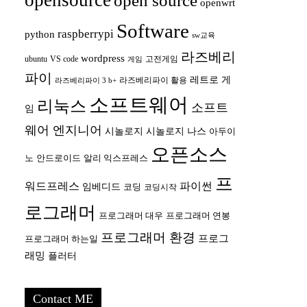
opensource
open source
openwrt
Software
raspberrypi
python
sw교육
라즈베리
wordpress
ubuntu
VS code
고전게임
게임
파이
레트로 게
라즈베리파이 활용
라즈베리파이 3 b+
소프트웨어
리눅스
소프트
임
웨어 엔지니어
시놀로지
시놀로지 나스
아두이
오픈소스
안드로이드
노
알리 익스프레스
프
워드프레스
파이썬
임베디드
코딩
코딩시작
로그래머
프로그래머 대우
프로그래머 연봉
프로그래머 환경
프로그
프로그래머 하는일
래밍
플러터
Contact ME