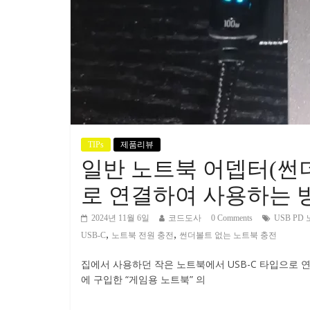
TIPs
제품리뷰
일반 노트북 어뎁터(썬더
로 연결하여 사용하는 
2024년 11월 6일
코드도사
0 Comments
USB PD
,
,
USB-C
노트북 전원 충전
썬더볼트 없는 노트북 충전
집에서 사용하던 작은 노트북에서 USB-C 타입으로 
에 구입한 “게임용 노트북” 의