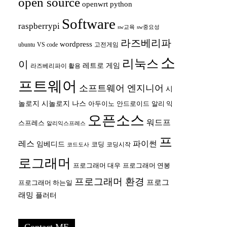
open source
openwrt
python
Software
raspberrypi
sw교육
sw중요성
라즈베리파
wordpress
ubuntu
VS code
고전게임
소
리눅스
이
레트로 게임
라즈베리파이 활용
프트웨어
소프트웨어 엔지니어
시
놀로지
시놀로지 나스
안드로이드
아두이노
알리 익
오픈소스
워드프
스프레스
알리익스프레스
프
레스
파이썬
임베디드
코딩
코딩시작
코드도사
로그래머
프로그래머 대우
프로그래머 연봉
프로그래머 환경
프로그
프로그래머 하는일
래밍
플러터