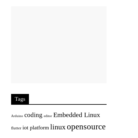
Tags
Embedded Linux
coding
Arduino
editor
opensource
linux
iot platform
flutter