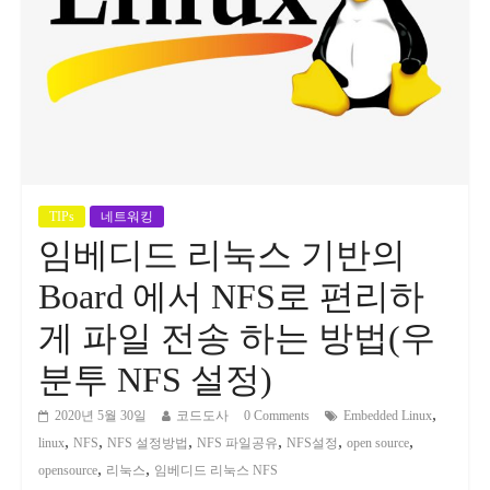
TIPs
네트워킹
임베디드 리눅스 기반의
Board 에서 NFS로 편리하
게 파일 전송 하는 방법(우
분투 NFS 설정)
,
2020년 5월 30일
코드도사
0 Comments
Embedded Linux
,
,
,
,
,
,
linux
NFS
NFS 설정방법
NFS 파일공유
NFS설정
open source
,
,
opensource
리눅스
임베디드 리눅스 NFS