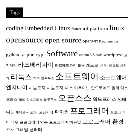
Tags
linux
Embedded Linux
coding
iot platform
flutter
opensource
open source
openwrt
Programming
Software
raspberrypi
python
wordpress
ubuntu
VS code
고
라즈베리파이
레트로 게임
전게임
라즈베리파이 활용
레트로 게임
소프트웨어
리눅스
소프트웨어
기
맥북
블루투스
엔지니어
시놀로지
시놀로지 나스
안드로이드
아두이노
알리 익스
오픈소스
워드프레스
임베
프레스
알리 익스프레스 블루투스
프로그래머
파이썬
디드
코딩
프로그래
코딩시작
재택근무
프로그래머 환경
머 대우
프로그래머 연봉
프로그래머 하는일
프로그래밍
플러터