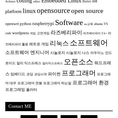
Embedded Linux
coding
iot
flutter
Arduino
editor
opensource
open source
linux
platform
Software
raspberrypi
openwrt
python
ubuntu
VS
sw교육
라즈베리파이
wordpress
code
고전게임
라
게임
라즈베리파이 3 b+
소프트웨어
리눅스
레트로 게임
즈베리파이 활용
소프트웨어 엔지니어
시놀로지
시놀로지 나스
안드
아두이노
오픈소스
워드프레
로이드
알리 익스프레스
알리익스프레스
프로그래머
스
파이썬
임베디드
코딩
프로그래
코딩시작
프로그래머 환경
머 대우
프로그래머 연봉
프로그래머 하는일
프로그래밍
플러터
Contact ME