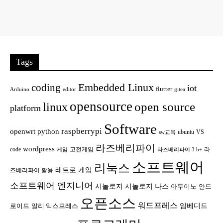
Tags
Embedded Linux
coding
iot
flutter
Arduino
editor
gitea
opensource
open source
linux
platform
Software
raspberrypi
openwrt
python
ubuntu
VS
sw교육
라즈베리파이
wordpress
code
고전게임
라
게임
라즈베리파이 3 b+
소프트웨어
리눅스
레트로 게임
즈베리파이 활용
소프트웨어 엔지니어
시놀로지
시놀로지 나스
안드
아두이노
오픈소스
워드프레스
임베디드
로이드
알리 익스프레스