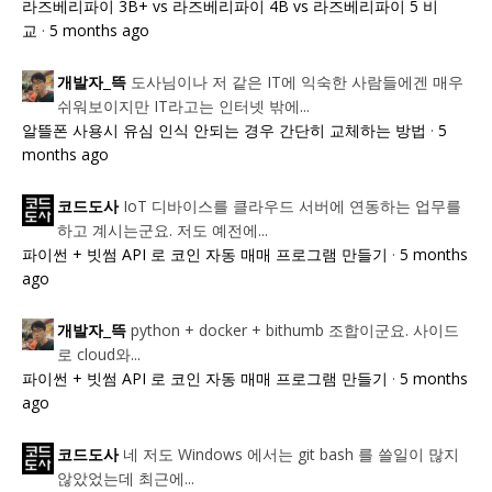
라즈베리파이 3B+ vs 라즈베리파이 4B vs 라즈베리파이 5 비
교
·
5 months ago
도사님이나 저 같은 IT에 익숙한 사람들에겐 매우
개발자_뜩
쉬워보이지만 IT라고는 인터넷 밖에...
알뜰폰 사용시 유심 인식 안되는 경우 간단히 교체하는 방법
·
5
months ago
IoT 디바이스를 클라우드 서버에 연동하는 업무를
코드도사
하고 계시는군요. 저도 예전에...
파이썬 + 빗썸 API 로 코인 자동 매매 프로그램 만들기
·
5 months
ago
python + docker + bithumb 조합이군요. 사이드
개발자_뜩
로 cloud와...
파이썬 + 빗썸 API 로 코인 자동 매매 프로그램 만들기
·
5 months
ago
네 저도 Windows 에서는 git bash 를 쓸일이 많지
코드도사
않았었는데 최근에...