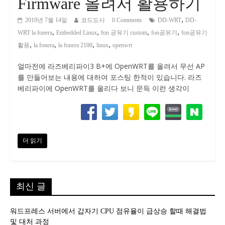
Firmware 올려서 활용하기
,
2019년 7월 14일
코드도사
0 Comments
DD-WRT
DD-
,
,
,
,
WRT la fonera
Embedded Linux
fon 공유기 custom
fon공유기
fon공유기
,
,
,
,
활용
la fonera
la fonera 2100
linux
openwrt
얼마전에 라즈베리파이3 B+에 OpenWRT를 올려서 무선 AP
를 만들어보는 내용에 대하여 포스팅 한적이 있습니다. 라즈
베리파이에 OpenWRT를 올리다 보니 문득 이런 생각이
더 읽기
최신 글
워드프레스 서버에서 갑자기 CPU 점유율이 급상승 할때 해결법
및 대처 과정