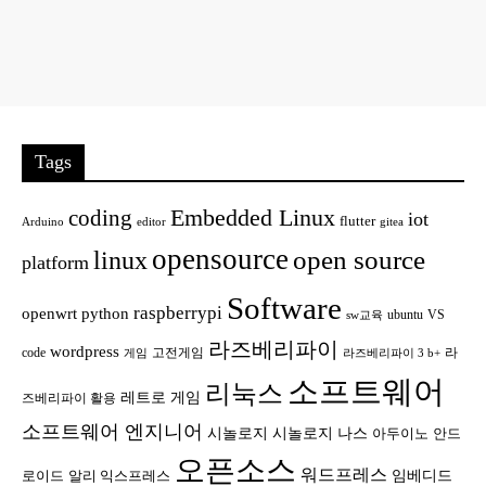
Tags
Embedded Linux
coding
iot
flutter
Arduino
editor
gitea
opensource
open source
linux
platform
Software
raspberrypi
openwrt
python
ubuntu
VS
sw교육
라즈베리파이
wordpress
code
고전게임
라
게임
라즈베리파이 3 b+
소프트웨어
리눅스
레트로 게임
즈베리파이 활용
소프트웨어 엔지니어
시놀로지
시놀로지 나스
안드
아두이노
오픈소스
워드프레스
임베디드
로이드
알리 익스프레스