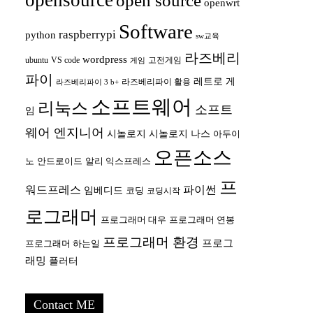
opensource
open source
openwrt
Software
raspberrypi
python
sw교육
라즈베리
wordpress
ubuntu
VS code
고전게임
게임
파이
레트로 게
라즈베리파이 활용
라즈베리파이 3 b+
소프트웨어
리눅스
소프트
임
웨어 엔지니어
시놀로지
시놀로지 나스
아두이
오픈소스
안드로이드
노
알리 익스프레스
프
워드프레스
파이썬
임베디드
코딩
코딩시작
로그래머
프로그래머 대우
프로그래머 연봉
프로그래머 환경
프로그
프로그래머 하는일
래밍
플러터
Contact ME