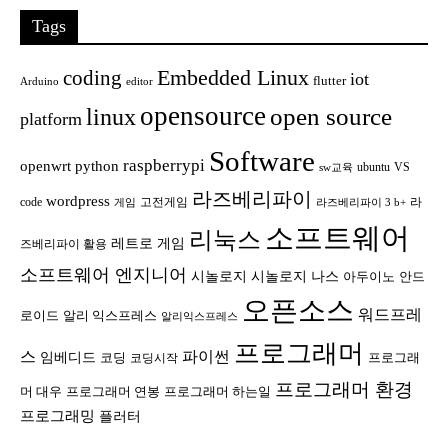
Tags
Embedded Linux
coding
iot
flutter
Arduino
editor
opensource
open source
linux
platform
Software
raspberrypi
openwrt
python
ubuntu
VS
sw교육
라즈베리파이
wordpress
code
고전게임
라
게임
라즈베리파이 3 b+
소프트웨어
리눅스
레트로 게임
즈베리파이 활용
소프트웨어 엔지니어
시놀로지
시놀로지 나스
안드
아두이노
오픈소스
워드프레
로이드
알리 익스프레스
알리익스프레스
프로그래머
스
파이썬
임베디드
코딩
프로그래
코딩시작
프로그래머 환경
머 대우
프로그래머 연봉
프로그래머 하는일
프로그래밍
플러터