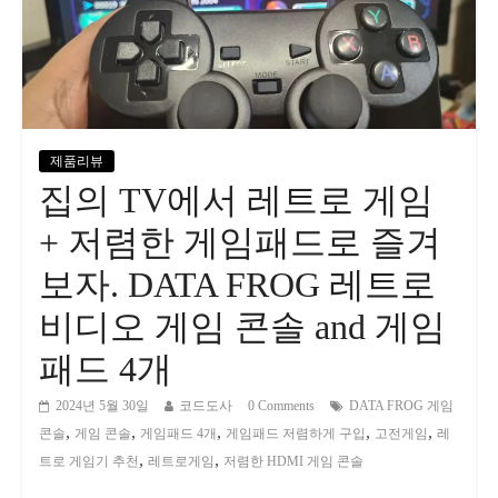
제품리뷰
집의 TV에서 레트로 게임
+ 저렴한 게임패드로 즐겨
보자. DATA FROG 레트로
비디오 게임 콘솔 and 게임
패드 4개
2024년 5월 30일
코드도사
0 Comments
DATA FROG 게임
,
,
,
,
,
콘솔
게임 콘솔
게임패드 4개
게임패드 저렴하게 구입
고전게임
레
,
,
트로 게임기 추천
레트로게임
저렴한 HDMI 게임 콘솔