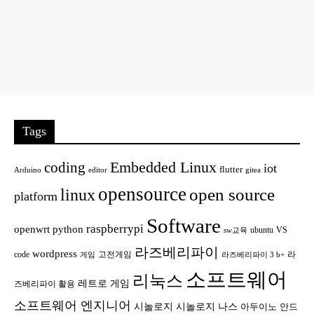
Tags
Embedded Linux
coding
iot
flutter
Arduino
editor
gitea
opensource
open source
linux
platform
Software
raspberrypi
openwrt
python
ubuntu
VS
sw교육
라즈베리파이
wordpress
code
고전게임
라
게임
라즈베리파이 3 b+
소프트웨어
리눅스
레트로 게임
즈베리파이 활용
소프트웨어 엔지니어
시놀로지
시놀로지 나스
안드
아두이노