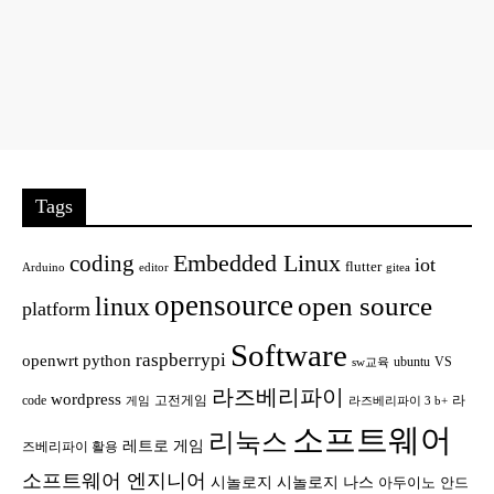
Tags
Embedded Linux
coding
iot
flutter
Arduino
editor
gitea
opensource
open source
linux
platform
Software
raspberrypi
openwrt
python
ubuntu
VS
sw교육
라즈베리파이
wordpress
code
고전게임
라
게임
라즈베리파이 3 b+
소프트웨어
리눅스
레트로 게임
즈베리파이 활용
소프트웨어 엔지니어
시놀로지
시놀로지 나스
안드
아두이노