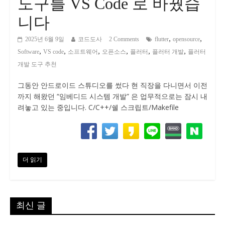
도구를 VS Code 로 바꿨습
니다
,
,
2025년 6월 9일
코드도사
2 Comments
flutter
opensource
,
,
,
,
,
,
Software
VS code
소프트웨어
오픈소스
플러터
플러터 개발
플러터
개발 도구 추천
그동안 안드로이드 스튜디오를 썼다 현 직장을 다니면서 이전
까지 해왔던 “임베디드 시스템 개발” 은 업무적으로는 잠시 내
려놓고 있는 중입니다. C/C++/쉘 스크립트/Makefile
더 읽기
최신 글