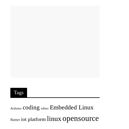
Tags
Embedded Linux
coding
Arduino
editor
opensource
linux
iot platform
flutter