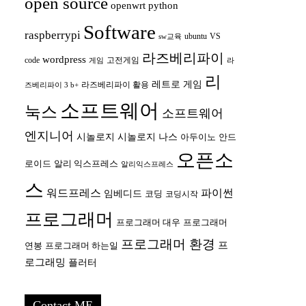
open source
openwrt
python
Software
raspberrypi
ubuntu
VS
sw교육
라즈베리파이
wordpress
code
고전게임
게임
라
리
레트로 게임
라즈베리파이 활용
즈베리파이 3 b+
소프트웨어
눅스
소프트웨어
엔지니어
시놀로지
시놀로지 나스
안드
아두이노
오픈소
로이드
알리 익스프레스
알리익스프레스
스
워드프레스
파이썬
임베디드
코딩
코딩시작
프로그래머
프로그래머 대우
프로그래머
프로그래머 환경
프
연봉
프로그래머 하는일
로그래밍
플러터
Contact ME