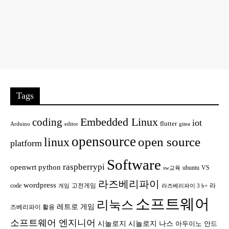
Tags
Embedded Linux
coding
iot
flutter
Arduino
editor
gitea
opensource
open source
linux
platform
Software
raspberrypi
openwrt
python
ubuntu
VS
sw교육
라즈베리파이
wordpress
code
고전게임
라
게임
라즈베리파이 3 b+
소프트웨어
리눅스
레트로 게임
즈베리파이 활용
소프트웨어 엔지니어
시놀로지
시놀로지 나스
안드
아두이노