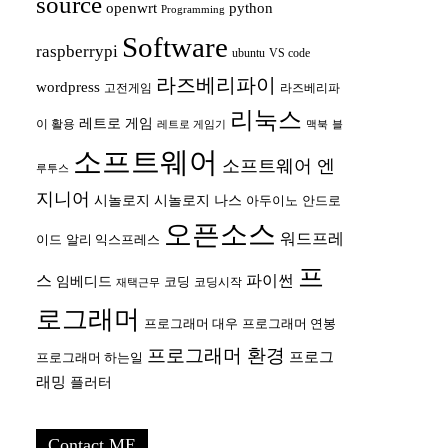
source
openwrt
python
Programming
Software
raspberrypi
ubuntu
VS code
라즈베리파이
wordpress
고전게임
라즈베리파
리눅스
레트로 게임
이 활용
레트로 게임기
맥북
블
소프트웨어
소프트웨어 엔
루투스
지니어
시놀로지
시놀로지 나스
안드로
아두이노
오픈소스
워드프레
이드
알리 익스프레스
프
스
파이썬
임베디드
코딩
코딩시작
재택근무
로그래머
프로그래머 대우
프로그래머 연봉
프로그래머 환경
프로그
프로그래머 하는일
래밍
플러터
Contact ME