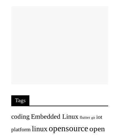
Tags
Embedded Linux
coding
iot
flutter
git
opensource
open
linux
platform