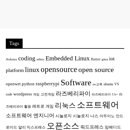
Tags
Embedded Linux
coding
iot
flutter
Arduino
editor
gitea
opensource
open source
linux
platform
Software
raspberrypi
openwrt
python
ubuntu
VS
sw교육
라즈베리파이
wordpress
code
고전게임
라
게임
라즈베리파이 3 b+
소프트웨어
리눅스
레트로 게임
즈베리파이 활용
소프트웨어 엔지니어
시놀로지
시놀로지 나스
안드
아두이노
오픈소스
워드프레스
임베디드
로이드
알리 익스프레스