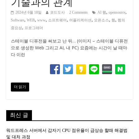
기술과의 관계
,
,
2024년 6월 18일
코드도사
2 Comments
AI 웹
opensource
,
,
,
,
,
,
,
Software
WEB
www
소프트웨어
어플리케이션
오픈소스
웹
웹의
,
중요성
프로그래머
스테이블 디퓨전을 써보고 난 뒤… (이미지 – 스테이블 디퓨전
으로 생성한 Web 그리고 AI, 내 PC) 요즘에는 시간이 날 때마
다 이런
더 읽기
최신 글
워드프레스 서버에서 갑자기 CPU 점유율이 급상승 할때 해결법
및 대처 과정