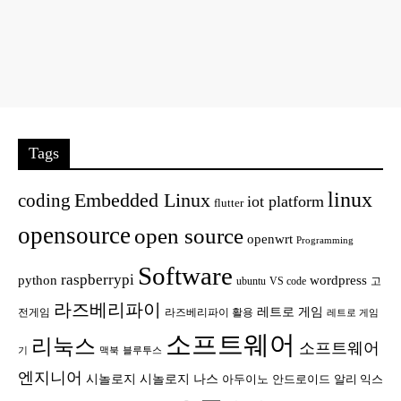
Tags
linux
Embedded Linux
coding
iot platform
flutter
opensource
open source
openwrt
Programming
Software
raspberrypi
python
wordpress
ubuntu
VS code
고
라즈베리파이
레트로 게임
전게임
라즈베리파이 활용
레트로 게임
소프트웨어
리눅스
소프트웨어
기
맥북
블루투스
엔지니어
시놀로지
시놀로지 나스
안드로이드
아두이노
알리 익스