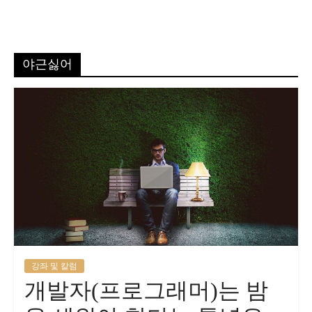
야근싫어
강좌 및 칼럼
개발자(프로그래머)는 밤