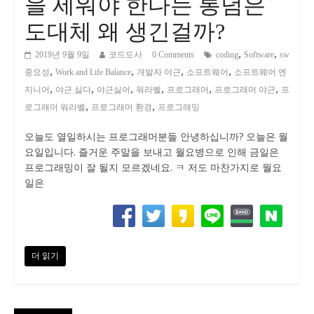
을 세워야 한다는 통념은
도대체 왜 생긴걸까?
,
,
2019년 9월 9일
코드도사
0 Comments
coding
Software
sw
,
,
,
,
중요성
Work and Life Balance
개발자 야근
소프트웨어
소프트웨어 엔
,
,
,
,
,
,
지니어
야근 싫다
야근싫어
워라벨
프로그래머
프로그래머 야근
프
,
,
로그래머 워라벨
프로그래머 환경
프로그래밍
오늘도 열일하시는 프로그래머분들 안녕하십니까? 오늘은 월
요일입니다. 즐거운 주말을 보내고 월요병으로 인해 금일은
프로그래밍이 잘 될지 모르겠네요. ㅋ 저도 마찬가지로 월요
일은
더 읽기