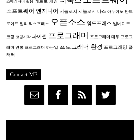
레트로 게임
즈베리파이 활용
소프트웨어 엔지니어
시놀로지
시놀로지 나스
안드
아두이노
오픈소스
워드프레스
임베디드
로이드
알리 익스프레스
프로그래머
파이썬
코딩
프로그래머 대우
프로그
코딩시작
프로그래머 환경
프로그래밍
플
래머 연봉
프로그래머 하는일
러터
Contact ME