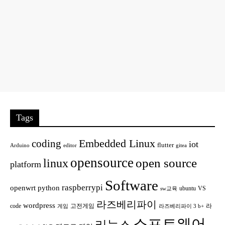
Tags
Embedded Linux
coding
iot
flutter
Arduino
editor
gitea
opensource
open source
linux
platform
Software
raspberrypi
openwrt
python
ubuntu
VS
sw교육
라즈베리파이
wordpress
code
고전게임
라
게임
라즈베리파이 3 b+
소프트웨어
리눅스