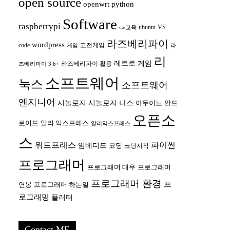
open source
openwrt
python
Software
raspberrypi
ubuntu
VS
sw교육
라즈베리파이
wordpress
code
고전게임
게임
라
리
레트로 게임
라즈베리파이 활용
즈베리파이 3 b+
소프트웨어
눅스
소프트웨어
엔지니어
시놀로지
시놀로지 나스
안드
아두이노
오픈소
로이드
알리 익스프레스
알리익스프레스
스
워드프레스
파이썬
임베디드
코딩
코딩시작
프로그래머
프로그래머 대우
프로그래머
프로그래머 환경
프
연봉
프로그래머 하는일
로그래밍
플러터
Contact ME