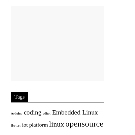
Tags
Embedded Linux
coding
Arduino
editor
opensource
linux
iot platform
flutter