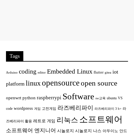
Tags
Embedded Linux
coding
iot
flutter
Arduino
editor
gitea
opensource
open source
linux
platform
Software
raspberrypi
openwrt
python
ubuntu
VS
sw교육
라즈베리파이
wordpress
code
고전게임
라
게임
라즈베리파이 3 b+
소프트웨어
리눅스
레트로 게임
즈베리파이 활용
소프트웨어 엔지니어
시놀로지
시놀로지 나스
안드
아두이노