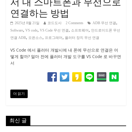
서 내 스마트폰과 무선으로
연결하는 방법
,
2025년 8월 21일
코드도사
2 Comments
ADB 무선 연결
,
,
,
,
Software
VS code
VS Code 무선 연결
소프트웨어
안드로이드폰 무선
,
,
,
연결 ADB
오픈소스
프로그래머
플러터 장치 무선 연결
VS Code 에서 플러터 개발시에 내 폰에 무선으로 연결은 어
떻게 할까? 얼마 전에 플러터 개발 도구를 VS Code 로 바꾸면
서
더 읽기
최신 글