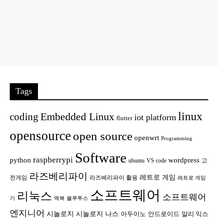
Tags
linux
Embedded Linux
coding
iot platform
flutter
opensource
open source
openwrt
Programming
Software
raspberrypi
python
wordpress
ubuntu
VS code
고
라즈베리파이
레트로 게임
전게임
라즈베리파이 활용
레트로 게임
소프트웨어
리눅스
소프트웨어
기
맥북
블루투스
엔지니어
시놀로지
시놀로지 나스
안드로이드
아두이노
알리 익스