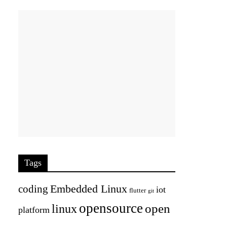
Tags
Embedded Linux
coding
iot
flutter
git
opensource
open
linux
platform