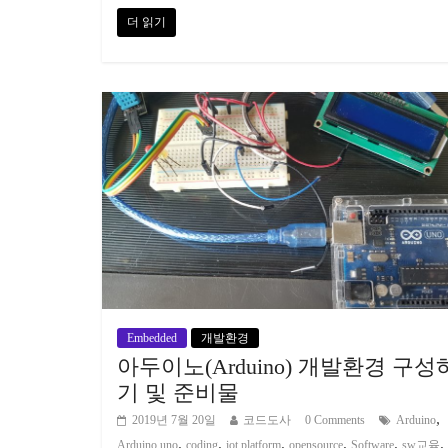
더 읽기
Embedded
개발환경
아두이노(Arduino) 개발환경 구성
기 및 준비물
,
2019년 7월 20일
코드도사
0 Comments
Arduino
,
,
,
,
,
,
Arduino uno
coding
iot platform
opensource
Software
sw교육