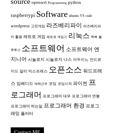
source
openwrt
python
Programming
Software
raspberrypi
ubuntu
VS code
라즈베리파이
wordpress
고전게임
라즈베리파
리눅스
레트로 게임
이 활용
레트로 게임기
맥북
블
소프트웨어
소프트웨어 엔
루투스
지니어
시놀로지
시놀로지 나스
안드로
아두이노
오픈소스
워드프레
이드
알리 익스프레스
프
스
파이썬
임베디드
코딩
코딩시작
재택근무
로그래머
프로그래머 대우
프로그래머 연봉
프로그래머 환경
프로그
프로그래머 하는일
래밍
플러터
Contact ME