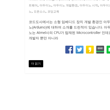
,
,
,
,
트웨어
아두이노
아두이노 개발환경
아두이노 시작
아두이
,
,
노
오픈소스
코딩교육
코드도사에서는 소형 임베디드 장치 개발 환경인 아
노(Arduino)에 대하여 소개를 드린적이 있습니다. 아
노는 Atmel사의 CPU가 탑재된 Microcontroller 인데
개발자 뿐만 아니라
더 읽기