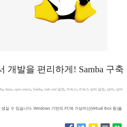
서 개발을 편리하게! Samba 구축
,
,
,
,
,
,
,
,
mba
linux
open source
Samba
smb.conf 설정
리눅스
리눅스 삼바 설정
삼바
삼바
 있습니다. Windows 기반의 PC에 가상머신(Virtual Box 등)을