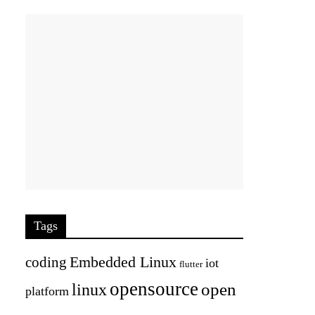
Tags
Embedded Linux
coding
iot
flutter
opensource
open
linux
platform