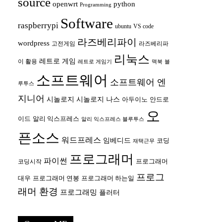
source
openwrt
python
Programming
Software
raspberrypi
ubuntu
VS code
라즈베리파이
wordpress
고전게임
라즈베리파
리눅스
레트로 게임
이 활용
레트로 게임기
맥북
블
소프트웨어
소프트웨어 엔
루투스
지니어
시놀로지
시놀로지 나스
안드로
아두이노
오
이드
알리 익스프레스
알리 익스프레스 블루투스
픈소스
워드프레스
임베디드
코딩
재택근무
프로그래머
파이썬
프로그래머
코딩시작
프로그
대우
프로그래머 연봉
프로그래머 하는일
래머 환경
프로그래밍
플러터