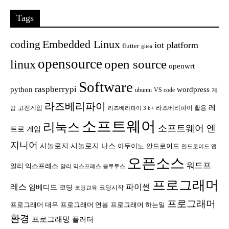
Tags
Embedded Linux
coding
iot platform
flutter
gitea
opensource
open source
linux
openwrt
Software
raspberrypi
python
wordpress
ubuntu
VS code
게
라즈베리파이
레
고전게임
라즈베리파이 활용
임
라즈베리파이 3 b+
소프트웨어
리눅스
소프트웨어 엔
트로 게임
지니어
시놀로지
시놀로지 나스
안드로이드
아두이노
안드로이드 앱
오픈소스
워드프
알리 익스프레스
알리 익스프레스 블루투스
프로그래머
레스
파이썬
임베디드
코딩
코딩시작
코딩교육
프로그래머
프로그래머 대우
프로그래머 연봉
프로그래머 하는일
환경
프로그래밍
플러터