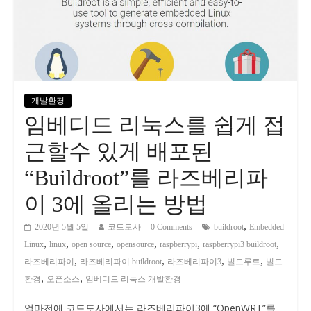
개발환경
임베디드 리눅스를 쉽게 접
근할수 있게 배포된
“Buildroot”를 라즈베리파
이 3에 올리는 방법
,
2020년 5월 5일
코드도사
0 Comments
buildroot
Embedded
,
,
,
,
,
,
Linux
linux
open source
opensource
raspberrypi
raspberrypi3 buildroot
,
,
,
,
라즈베리파이
라즈베리파이 buildroot
라즈베리파이3
빌드루트
빌드
,
,
환경
오픈소스
임베디드 리눅스 개발환경
얼마전에 코드도사에서는 라즈베리파이3에 “OpenWRT”를