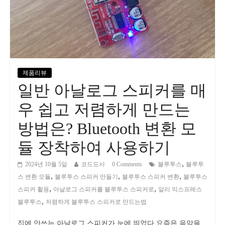
제품리뷰
일반 아날로그 스피커를 매
우 쉽고 저렴하게 만드는
방법은? Bluetooth 변환 모
듈 장착하여 사용하기
,
2024년 10월 5일
코드도사
0 Comments
블루투스
블루투
,
,
,
스 변환 모듈
블루투스 스피커 만들기
블루투스 스피커 변환
블루투스
,
,
스피커 활용
아날로그 스피커를 블루투스 스피커로
알리 익스프레스
,
블루투스
저렴하게 블루투스 스피커로 만드는법
집에 안쓰는 아날로그 스피커가 눈에 띄었다 요즘은 음악을