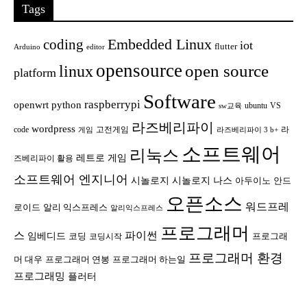
Tags
Embedded Linux
coding
iot
flutter
Arduino
editor
opensource
open source
linux
platform
Software
raspberrypi
openwrt
python
ubuntu
VS
sw교육
라즈베리파이
wordpress
code
고전게임
라
게임
라즈베리파이 3 b+
소프트웨어
리눅스
레트로 게임
즈베리파이 활용
소프트웨어 엔지니어
시놀로지
시놀로지 나스
안드
아두이노
오픈소스
워드프레
로이드
알리 익스프레스
알리익스프레스
프로그래머
스
파이썬
임베디드
코딩
프로그래
코딩시작
프로그래머 환경
머 대우
프로그래머 연봉
프로그래머 하는일
프로그래밍
플러터