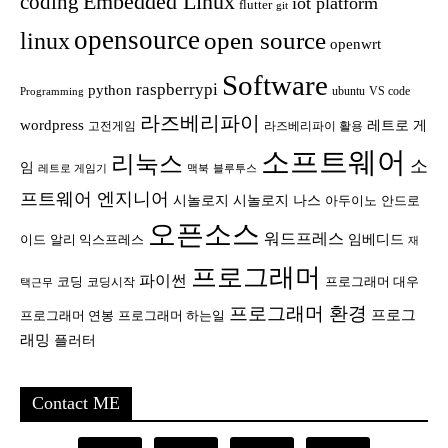
Embedded Linux
coding
iot platform
flutter
git
opensource
open source
linux
openwrt
Software
raspberrypi
python
ubuntu
VS code
Programming
라즈베리파이
wordpress
레트로 게
고전게임
라즈베리파이 활용
소프트웨어
리눅스
소
임
레트로 게임기
맥북
블루투스
프트웨어 엔지니어
시놀로지
시놀로지 나스
안드로
아두이노
오픈소스
워드프레스
임베디드
이드
알리 익스프레스
재
프로그래머
파이썬
코딩
프로그래머 대우
코딩시작
택근무
프로그래머 환경
프로그
프로그래머 연봉
프로그래머 하는일
래밍
플러터
Contact ME