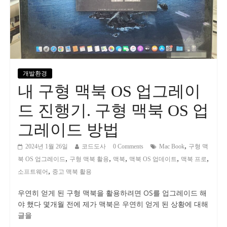
개발환경
내 구형 맥북 OS 업그레이
드 진행기. 구형 맥북 OS 업
그레이드 방법
,
2024년 1월 26일
코드도사
0 Comments
Mac Book
구형 맥
,
,
,
,
,
북 OS 업그레이드
구형 맥북 활용
맥북
맥북 OS 업데이트
맥북 프로
,
소프트웨어
중고 맥북 활용
우연히 얻게 된 구형 맥북을 활용하려면 OS를 업그레이드 해
야 했다 몇개월 전에 제가 맥북은 우연히 얻게 된 상황에 대해
글을