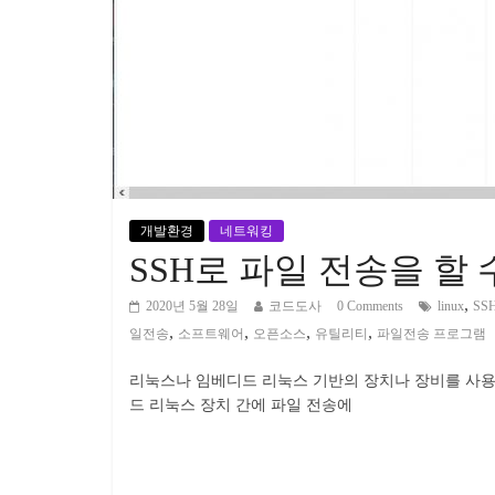
개발환경
네트워킹
SSH로 파일 전송을 할 
,
2020년 5월 28일
코드도사
0 Comments
linux
SS
,
,
,
,
일전송
소프트웨어
오픈소스
유틸리티
파일전송 프로그램
리눅스나 임베디드 리눅스 기반의 장치나 장비를 사용하
드 리눅스 장치 간에 파일 전송에