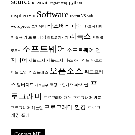
source
openwrt
python
Programming
Software
raspberrypi
ubuntu
VS code
라즈베리파이
wordpress
고전게임
라즈베리파
리눅스
레트로 게임
이 활용
레트로 게임기
맥북
블
소프트웨어
소프트웨어 엔
루투스
지니어
시놀로지
시놀로지 나스
안드로
아두이노
오픈소스
워드프레
이드
알리 익스프레스
프
스
파이썬
임베디드
코딩
코딩시작
재택근무
로그래머
프로그래머 대우
프로그래머 연봉
프로그래머 환경
프로그
프로그래머 하는일
래밍
플러터
Contact ME