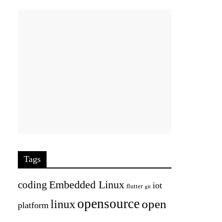
Tags
Embedded Linux
coding
iot
flutter
git
opensource
open
linux
platform