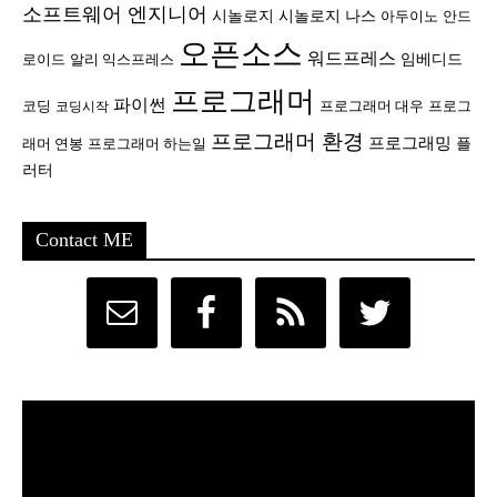
소프트웨어 엔지니어
시놀로지
시놀로지 나스
안드
아두이노
오픈소스
워드프레스
임베디드
로이드
알리 익스프레스
프로그래머
파이썬
코딩
프로그래머 대우
프로그
코딩시작
프로그래머 환경
프로그래밍
플
래머 연봉
프로그래머 하는일
러터
Contact ME