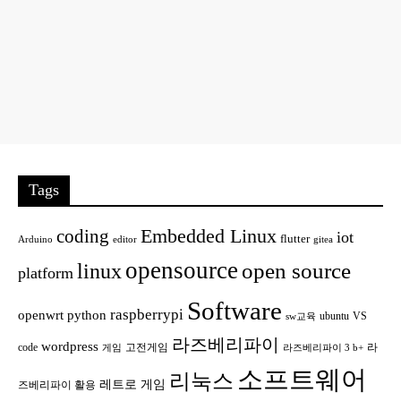
Tags
Embedded Linux
coding
iot
flutter
Arduino
editor
gitea
opensource
open source
linux
platform
Software
raspberrypi
openwrt
python
ubuntu
VS
sw교육
라즈베리파이
wordpress
code
고전게임
라
게임
라즈베리파이 3 b+
소프트웨어
리눅스
레트로 게임
즈베리파이 활용