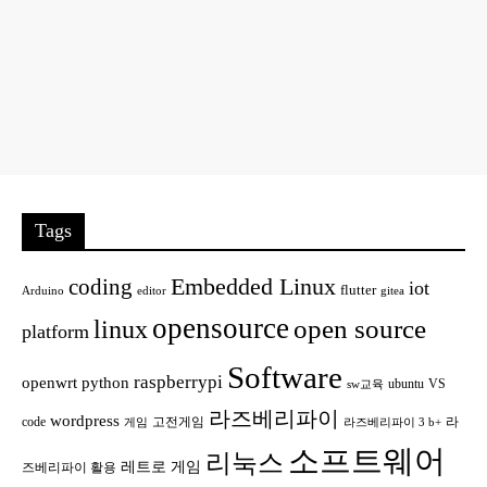
Tags
Embedded Linux
coding
iot
flutter
Arduino
editor
gitea
opensource
open source
linux
platform
Software
raspberrypi
openwrt
python
ubuntu
VS
sw교육
라즈베리파이
wordpress
code
고전게임
라
게임
라즈베리파이 3 b+
소프트웨어
리눅스
레트로 게임
즈베리파이 활용