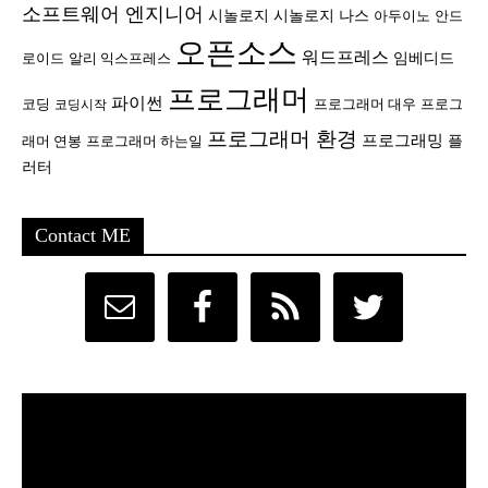
소프트웨어 엔지니어
시놀로지
시놀로지 나스
안드
아두이노
오픈소스
워드프레스
임베디드
로이드
알리 익스프레스
프로그래머
파이썬
코딩
프로그래머 대우
프로그
코딩시작
프로그래머 환경
프로그래밍
플
래머 연봉
프로그래머 하는일
러터
Contact ME