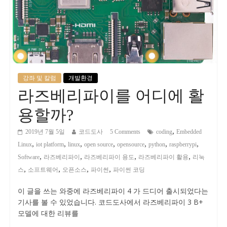
강좌 및 칼럼
개발환경
라즈베리파이를 어디에 활
용할까?
,
2019년 7월 5일
코드도사
5 Comments
coding
Embedded
,
,
,
,
,
,
,
Linux
iot platform
linux
open source
opensource
python
raspberrypi
,
,
,
,
Software
라즈베리파이
라즈베리파이 용도
라즈베리파이 활용
리눅
,
,
,
,
스
소프트웨어
오픈소스
파이썬
파이썬 코딩
이 글을 쓰는 와중에 라즈베리파이 4 가 드디어 출시되었다는
기사를 볼 수 있었습니다. 코드도사에서 라즈베리파이 3 B+
모델에 대한 리뷰를