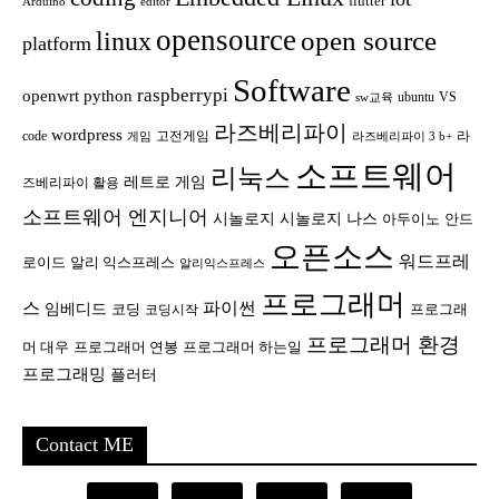
flutter
Arduino
editor
opensource
open source
linux
platform
Software
raspberrypi
openwrt
python
ubuntu
VS
sw교육
라즈베리파이
wordpress
code
고전게임
라
게임
라즈베리파이 3 b+
소프트웨어
리눅스
레트로 게임
즈베리파이 활용
소프트웨어 엔지니어
시놀로지
시놀로지 나스
안드
아두이노
오픈소스
워드프레
로이드
알리 익스프레스
알리익스프레스
프로그래머
스
파이썬
임베디드
코딩
프로그래
코딩시작
프로그래머 환경
머 대우
프로그래머 연봉
프로그래머 하는일
프로그래밍
플러터
Contact ME